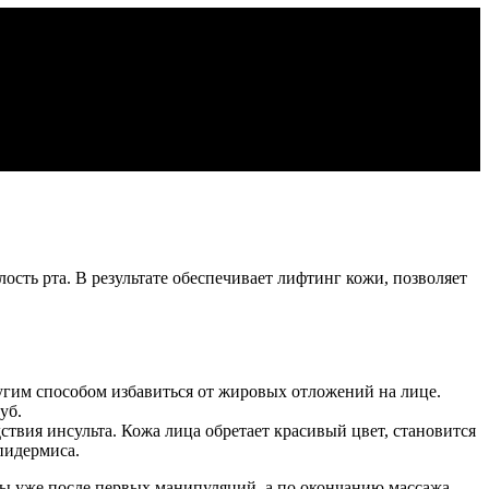
ость рта. В результате обеспечивает лифтинг кожи, позволяет
гим способом избавиться от жировых отложений на лице.
уб.
твия инсульта. Кожа лица обретает красивый цвет, становится
пидермиса.
ны уже после первых манипуляций, а по окончанию массажа