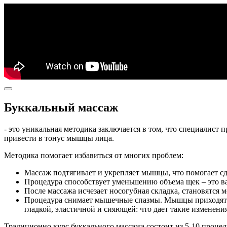
Буккальный массаж
- это уникальная методика заключается в том, что специалист 
привести в тонус мышцы лица.
Методика помогает избавиться от многих проблем:
Массаж подтягивает и укрепляет мышцы, что помогает сд
Процедура способствует уменьшению объема щек – это в
После массажа исчезает носогубная складка, становятся
Процедура снимает мышечные спазмы. Мышцы приходят в т
гладкой, эластичной и сияющей: что дает такие изменен
Традиционно курс буккального массажа состоит из 5-10 проце