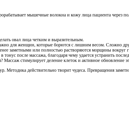
прорабатывает мышечные волокна и кожу лица пациента через пол
елать овал лица четким и выразительным.
ажно для женщин, которые борются с лишним весом. Сложно дру
 менее заметными или полностью растворяются морщины вокруг г
онус после массажа, благодаря чему удается устранить последс
ия? Массаж стимулирует деление клеток и активное обновление э
дур. Методика действительно творит чудеса. Превращения замет