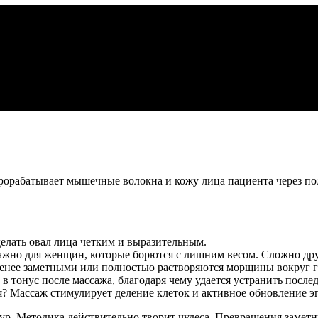
прорабатывает мышечные волокна и кожу лица пациента через пол
елать овал лица четким и выразительным.
ажно для женщин, которые борются с лишним весом. Сложно дру
 менее заметными или полностью растворяются морщины вокруг г
онус после массажа, благодаря чему удается устранить последс
ия? Массаж стимулирует деление клеток и активное обновление э
дур. Методика действительно творит чудеса. Превращения замет