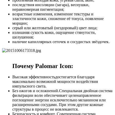
проблемная молодая кожа, угревая сыпь, акне;
последствия инсоляции (загара), веснушки,
неравномерная пигментация;
возрастные изменения, изменение текстуры и
эластичности кожи, снижение её тонуса, появление
морщин;
серый или желтоватый (нездоровый) цвет лица;
излишняя сухость кожи, ощущение стянутости,
шелушения;
наличие капиллярных сеточек и сосудистых звёздочек.
Почему Palomar Icon:
Высокая эффективностьдостигается благодаря
максимально возможной мощности воздействия
импульсного света.
Без ожогов и осложнений.Специальная двойная система
фильтрации волн обеспечивает целенаправленное
поглощение энергии исключительно меланином или
расширенными сосудами. При этом другие кожные
структуры в процесс не вовлекаются.
Безопасность и комфорт. Совершенная система